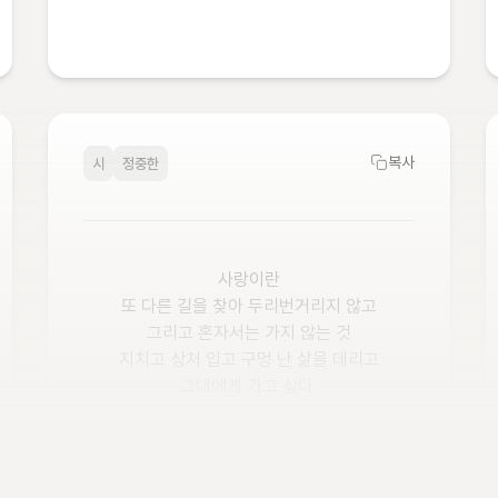
복사
시
정중한
사랑이란

또 다른 길을 찾아 두리번거리지 않고

그리고 혼자서는 가지 않는 것

지치고 상처 입고 구멍 난 삶을 데리고

그대에게 가고 싶다.

- 안도현, '그대에게 가고 싶다' 중

그 시작의 날에 따뜻한 마음으로
