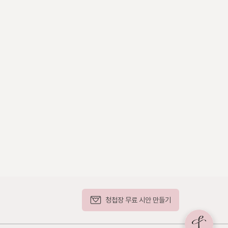
저희 두 사람,

어느 날이든 사랑이 가득하도록

축복해 주시면 더없는 기쁨으로 
간직하겠습니다.
청첩장 무료 시안 만들기