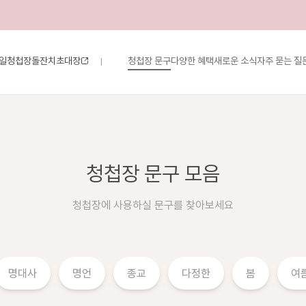
일청첩장
돌잔치초대장
청첩장 문구
다양한 혜택
새로운 소식
자주 묻는 질
|
청첩장 문구 모음
청첩장에 사용하실 문구를 찾아보세요
명대사
명언
종교
다정한
봄
여